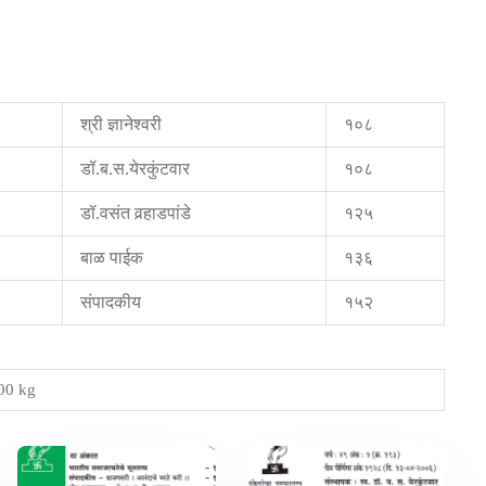
श्री ज्ञानेश्वरी
१०८
डॉ.ब.स.येरकुंटवार
१०८
डॉ.वसंत वर्‍हाडपांडे
१२५
बाळ पाईक
१३६
संपादकीय
१५२
00 kg