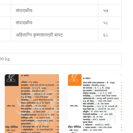
संपादकीय
५७
संपादकीय
५८
अहिताग्नि कृष्णशास्त्री बापट
६८
00 kg