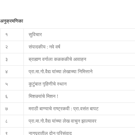
अनुक्रमणिका
१
सुविचार
२
संपादकीय : नवे वर्ष
३
ब्राह्मण वर्गाला कळकळीचे आवाहन
४
प्रा.मा.गो.वैद्य यांच्या लेखाच्या निमित्ताने
५
कुटुंबात गृहिणीचे स्थान
६
मिशनर्‍यांचे मिशन !
७
मराठी बाण्याचे राष्ट्रकवी : प्रा.वसंत बापट
८
प्रा.मा.गो.वैद्य यांच्या लेख वाचुन झाल्यावर
९
नागपूरातील दोन परिसंवाद