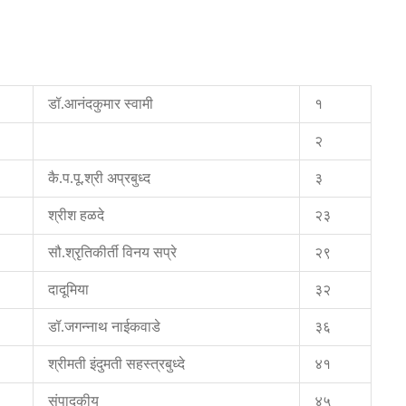
डॉ.आनंदकुमार स्वामी
१
२
कै.प.पू.श्री अप्रबुध्द
३
श्रीश हळदे
२३
सौ.श्रृतिकीर्ती विनय सप्रे
२९
दादूमिया
३२
डॉ.जगन्नाथ नाईकवाडे
३६
श्रीमती इंदुमती सहस्त्रबुध्दे
४१
संपादकीय
४५