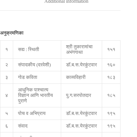
Additional information
अनुक्रमणिका
श्री तुकारामांचा
१
सद्य : स्थिती
१५१
अभंगगाथा
२
संपादकीय (दरवेशी)
डॉ.ब.स.येरकुंटवार
१६०
३
गोड कविता
काव्यविहारी
१८३
आधुनिक पाश्चात्य
४
विज्ञान आणि भारतीय
पु.ग.सरपोतदार
१८५
पुराणे
५
पोच व अभिप्राय
डॉ.ब.स.येरकुंटवार
१९५
६
संवाद
डॉ.ब.स.येरकुंटवार
१९५