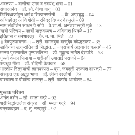
अवतरण – वाणीचा उगम व स्वयंभू भाषा – 01
संपादकीय – डॉ. सौ. वीणा गानु – 03
शिखिध्वजांहून धर्मांध शिखानष्टांनी… – कै. अप्रबुद्ध – 04
अग्निहोत्र आणि शेती – रविंद्र दिगंबर देशमुखे – 09
नाम संकीर्तन साधन पै सोपे – वे.शा.सं. अनंतशास्त्री मुळेे – 13
ऋषी परिचय – महर्षी याज्ञवल्क्य – अविनाश थिगळेे – 17
इतिहास व धर्मशास्त्र – कै. न. ना. भिडे – 22
॥ वेदपुरुषायनमः॥ – श्री. वामनबुवा वासुदेव कोल्हटकर – 35
डार्विनचा उत्क्रांतिवादी सिद्धांत… – प्राचार्य अद्वयानंद गळतगे – 45
मत्स्य पुराणातील पुण्यसलिला – डॉ. मुकुन्द नागेश देशपांडे – 58
गुरूने अमल पिलाया – श्रीमती उषाताई परांजपे – 64
अवधूत गीता – डॉ. रोहिणी केतकर – 68
भारतीय स्त्रियांची ज्ञानपरंपरा – प्रा. जयश्री प्रकाश शास्त्री – 77
संस्कृत-एक अद्भूत भाषा – डॉ्. लीना रस्तोगीे – 79
पाश्‍चात्य व पौर्वात्य शास्त्र – श्री. मकरंद अभ्यंकर – 84
पुस्तक परिचय
अनंत दर्शन – सौ. ममता गद्रे – 92
श्रीसिद्धांन्तलेश संग्रह – सौ. ममता गद्रे – 94
पत्रव्यवहार – द. तु. नन्दापुरे – 97