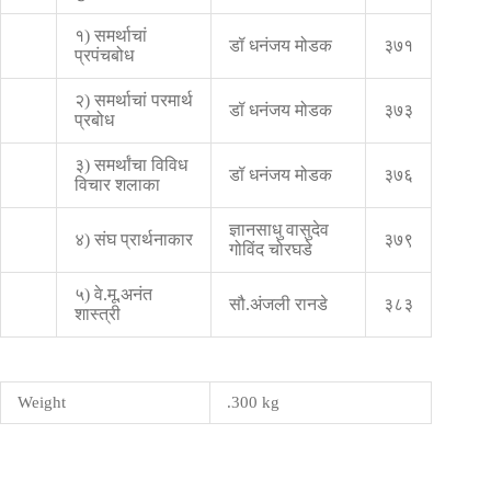
१) समर्थाचां
डॉ धनंजय मोडक
३७१
प्रपंचबोध
२) समर्थाचां परमार्थ
डॉ धनंजय मोडक
३७३
प्रबोध
३) समर्थांचा विविध
डॉ धनंजय मोडक
३७६
विचार शलाका
ज्ञानसाधु वासुदेव
४) संघ प्रार्थनाकार
३७९
गोविंद चोरघडे
५) वे.मू.अनंत
सौ.अंजली रानडे
३८३
शास्त्री
Weight
.300 kg