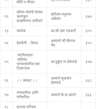
मंदिरे व मोंगल
दलित संतांचे संतत्व
श्रीराम रघुनाथ
१२
उलगडून
३४७
अळेकर
दाखविणारा कविवर्य
१३
चार्वाक
आ.सौ.उषा गडकरी
३५१
आचार्या सौ.शैलजा
१४
देवयोनी – सिध्द
३५५
भैद
’कान्तिमाला’
-श्रीमत्
१५
आ.मुकुंद ना.देशपांडे
३५७
भागवतावरील एक
टिकाग्रंथ
आचार्य सुधाकर
१६
।। कमला ।।
३६२
देशपांडे
भगवद्‍गीता आणि
१७
आचार्य के.वा.आपटे
३६६
गणेशगीता
१८
पुस्तक परिचय