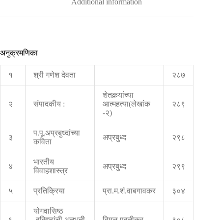
Additional information
अनुक्रमणिका
१
श्री गणेश देवता
२८७
शेतकर्‍यांच्या
२
संपादकीय :
आत्महत्या(लेखांक
२८९
-२)
प.पू.अप्रबुध्दांच्या
३
अप्रबुध्द
२९८
कविता
भारतीय
४
अप्रबुध्द
२९९
विवाहशास्त्र
५
प्रतिक्रिया
प्रा.म.शं.वाबगावकर
३०४
योगवासिष्ठ
६
-वसिष्ठांची अनुभूती
विमल पवनीकर
३०८