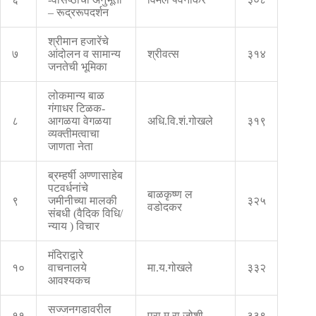
– रूद्ररूपदर्शन
श्रीमान हजारेंचे
७
आंदोलन व सामान्य
श्रीवत्स
३१४
जनतेची भूमिका
लोकमान्य बाळ
गंगाधर टिळक-
८
आगळया वेगळया
अधि.वि.शं.गोखले
३१९
व्यक्तीमत्वाचा
जाणता नेता
ब्रम्हर्षी अण्णासाहेब
पटवर्धनांचे
बाळकृष्ण ल
९
जमीनीच्या मालकी
३२५
वडोदकर
संबधी (वैदिक विधि/
न्याय ) विचार
मंदिराद्वारे
१०
वाचनालये
मा.य.गोखले
३३२
आवश्यकच
सज्जनगडावरील
११
प्रा.म.रा.जोशी
३३९