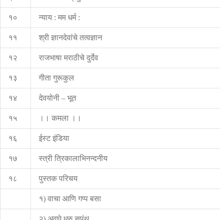
१०
न्याय : मम धर्म :
११
श्री ज्ञानदेवांचे तत्वज्ञान
१२
राजभाषा मराठीचे दुर्देव
१३
गीता गुरूकुल
१४
देवयोनी – भूत
१५
।। कमला ।।
१६
ईस्ट इंडिया
१७
स्त्री त्रिकालाभिनन्दनीय
१८
पुस्तक परिचय
१) वाचा आणि गप्प बसा
२) अवघे धरु सुपंथ