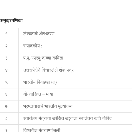
अनुक्रमणिका
१
लेखकाचे अंत:करण
२
संपादकीय :
३
प.पू.अप्रबुध्दांच्या कविता
४
उत्तरापेक्षेने विचारलेले शंकापत्र
५
भारतीय विवाहशास्त्र
६
योगवासिष्ठ – माया
७
भ्रष्टाचाराचे भारतीय मूल्यांकन
८
स्वातंत्र्य मंत्राचा उपेक्षित उद्‍गाता स्वातंत्र्य कवि गोविंद
९
विश्वगीत मंत्रपुष्पांजली