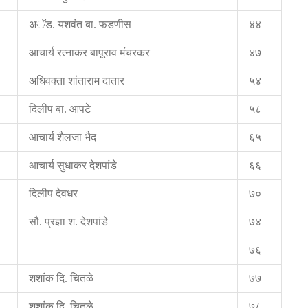
अॅड. यशवंत बा. फडणीस
४४
आचार्य रत्नाकर बापूराव मंचरकर
४७
अधिवक्ता शांताराम दातार
५४
दिलीप बा. आपटे
५८
आचार्य शैलजा भैद
६५
आचार्य सुधाकर देशपांडे
६६
दिलीप देवधर
७०
सौ. प्रज्ञा श. देशपांडे
७४
७६
शशांक दि. चितळे
७७
शशांक दि. चितळे
७८