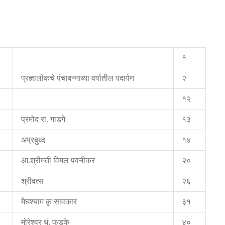
१
प्रज्ञालोकचे पंचावन्नाव्या वर्षातील पदार्पण
२
१२
प्रमोद रा. गाडगे
१३
अप्रबुध्द
१४
आ.श्रीमती विमल पवनीकर
२०
श्रीवत्स
२६
मेघश्याम कृ सावकार
३१
मोरेश्वर धुं. फडके
४०