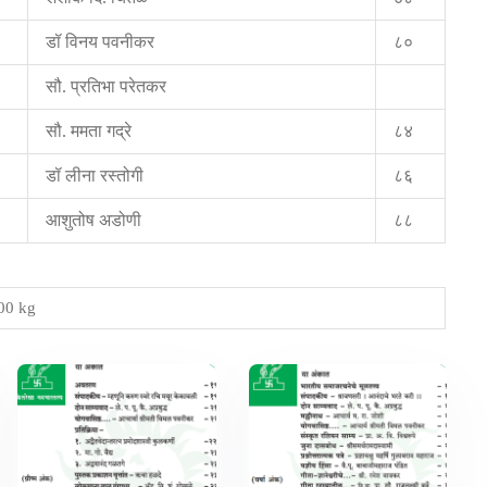
डॉ विनय पवनीकर
८०
सौ. प्रतिभा परेतकर
सौ. ममता गद्रे
८४
डॉ लीना रस्तोगी
८६
आशुतोष अडोणी
८८
00 kg