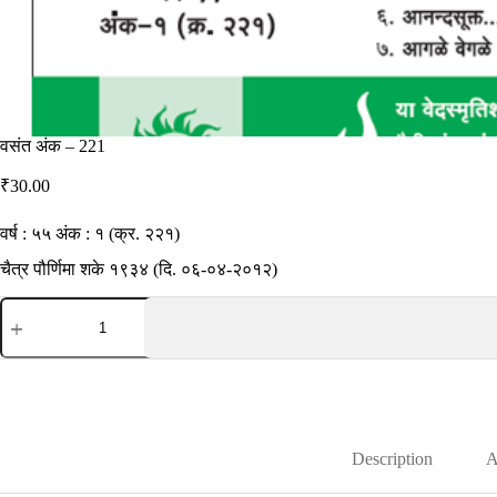
वसंत अंक – 221
₹
30.00
वर्ष : ५५ अंक : १ (क्र. २२१)
चैत्र पौर्णिमा शके १९३४ (दि. ०६-०४-२०१२)
वसंत
अंक
-
221
quantity
Description
A