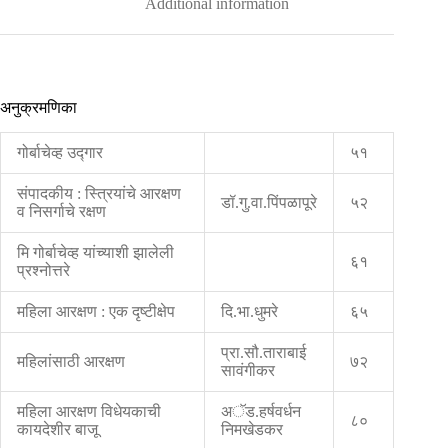
Additional information
अनुक्रमणिका
गोर्बाचेव्ह उद्‍गार
५१
संपादकीय : स्त्रियांचे आरक्षण
डॉ.गु.वा.पिंपळापूरे
५२
व निसर्गाचे रक्षण
मि गोर्बाचेव्ह यांच्याशी झालेली
६१
प्रश्नोत्तरे
महिला आरक्षण : एक दृष्टीक्षेप
दि.भा.धुमरे
६५
प्रा.सौ.ताराबाई
महिलांसाठी आरक्षण
७२
सावंगीकर
महिला आरक्षण विधेयकाची
अॅड.हर्षवर्धन
८०
कायदेशीर बाजू
निमखेडकर