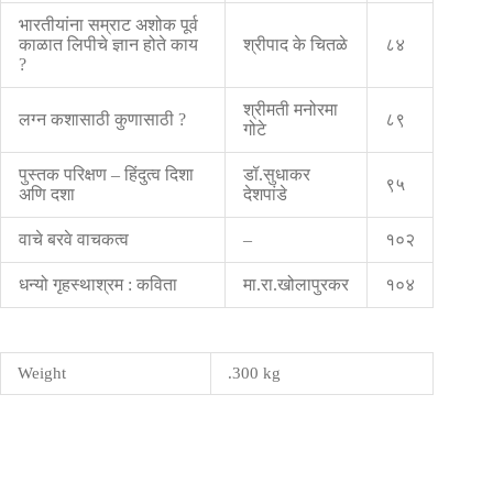
भारतीयांना सम्राट अशोक पूर्व
काळात लिपीचे ज्ञान होते काय
श्रीपाद के चितळे
८४
?
श्रीमती मनोरमा
लग्न कशासाठी कुणासाठी ?
८९
गोटे
पुस्तक परिक्षण – हिंदुत्व दिशा
डॉ.सुधाकर
९५
अणि दशा
देशपांडे
वाचे बरवे वाचकत्व
–
१०२
धन्यो गृहस्थाश्रम : कविता
मा.रा.खोलापुरकर
१०४
Weight
.300 kg