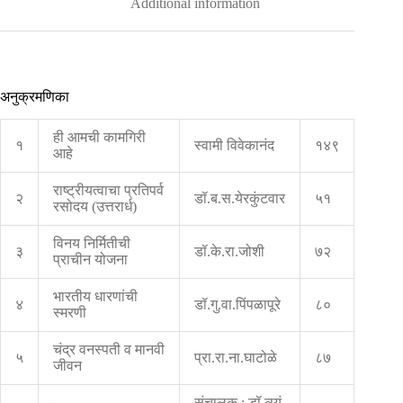
Additional information
अनुक्रमणिका
ही आमची कामगिरी
१
स्वामी विवेकानंद
१४९
आहे
राष्ट्रीयत्वाचा प्रतिपर्व
२
डॉ.ब.स.येरकुंटवार
५१
रसोदय (उत्तरार्ध)
विनय निर्मितीची
३
डॉ.के.रा.जोशी
७२
प्राचीन योजना
भारतीय धारणांची
४
डॉ.गु.वा.पिंपळापूरे
८०
स्मरणी
चंद्र वनस्पती व मानवी
५
प्रा.रा.ना.घाटोळे
८७
जीवन
संचालक : डॉ.त्र्यं.