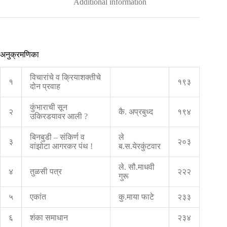
Additional information
अनुक्रमणिका
विचारांचे व क्रियाशक्तीचे
१
१९३
दोन प्रवाह
कुंभाराची सून
२
कै. अप्रबुध्द
१९४
उकिरडयावर आली ?
बिनबुडी – संकिर्ण व
ले
३
२०३
वांझोटा आगरकर पंथ !
ब.स.येरकुंटवार
ले. सौ.माधवी
४
तुळसी पत्र
२२२
गुरू
५
एकांत
कु.माया फाटे
२३३
६
शंका समाधान
२३४