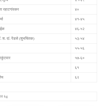
ता रहाटगांवकर
४०
्मा
४१-४५
ाईक
४६-५२
ॉ. श. दां. पेंडसे (शुभचिंतक)
५३-५४
५५-५६
रकुंटवार
५७-६०
६१
नेय
६२
00 kg