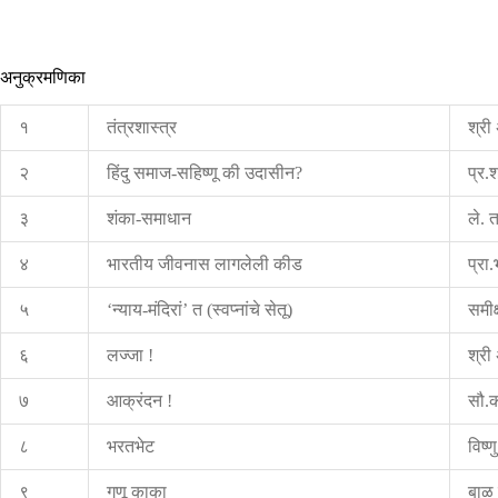
अनुक्रमणिका
१
तंत्रशास्त्र
श्री 
२
हिंदु समाज-सहिष्णू की उदासीन?
प्र.
३
शंका-समाधान
ले. त
४
भारतीय जीवनास लागलेली कीड
प्रा.
५
‘न्याय-मंदिरां’ त (स्वप्नांचे सेतू)
समीक
६
लज्जा !
श्री 
७
आक्रंदन !
सौ.क
८
भरतभेट
विष्णु
९
गणू काका
बाळ