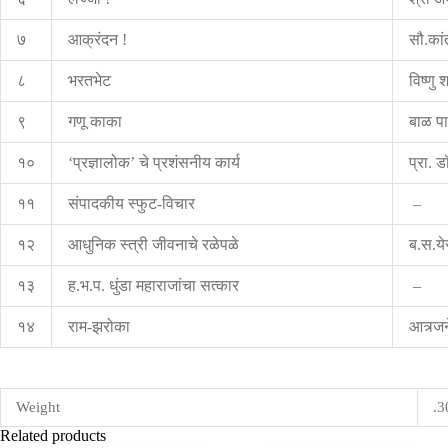
७
आक्रंदन !
सौ.कां
८
भरतभेट
विष्णु शर
९
गणू काका
बाळ प
१०
‘प्रज्ञालोक’ चे प्रशंसनीय कार्य
प्रा. ड
११
संपादकीय स्फुट-विचार
–
१२
आधुनिक स्त्री जीवनाचे रळेपळे
ब.स.ये
१३
ह.भ.प. धुंडा महाराजांचा सत्कार
–
१४
राम-झरोका
आत्र्ज
Weight
.3
Related products