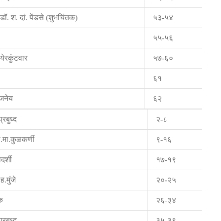
 डॉ. श. दां. पेंडसे (शुभचिंतक)
५३-५४
५५-५६
येरकुंटवार
५७-६०
६१
्जनेय
६२
्रबुध्द
२-८
ी.मा.कुळकर्णी
९-१६
दर्शी
१७-१९
ह.मुंजे
२०-२५
क
२६-३४
्रबुध्द
३५-३९