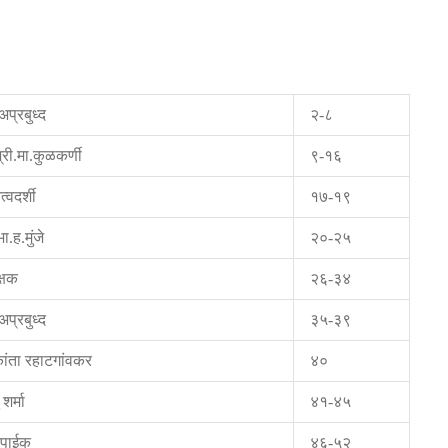
अप्रबुध्द
२-८
श्री.मा.कुळकर्णी
९-१६
त्वदर्शी
१७-१९
भा.ह.मुंजे
२०-२५
्षक
२६-३४
अप्रबुध्द
३५-३९
ांता रहाटगांवकर
४०
 शर्मा
४१-४५
 पाईक
४६-५२