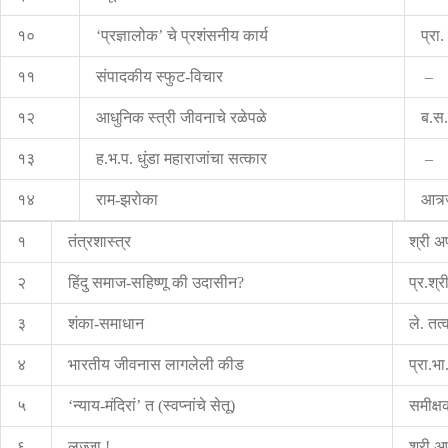
१०
‘प्रज्ञालोक’ चे प्रशंसनीय कार्य
प्रा.
११
संपादकीय स्फुट-विचार
–
१२
आधुनिक स्त्री जीवनाचे रळेपळे
ब.स.
१३
ह.भ.प. धुंडा महाराजांचा सत्कार
–
१४
राम-झरोका
आत्र
१
तंत्रशास्त्र
श्री अप
२
हिंदु समाज-सहिष्णू की उदासीन?
प्र.श्र
३
शंका-समाधान
ले. तत्व
४
भारतीय जीवनास लागलेली कीड
प्रा.भा.
५
‘न्याय-मंदिरां’ त (स्वप्नांचे सेतू)
समीक्ष
६
लज्जा !
श्री अप